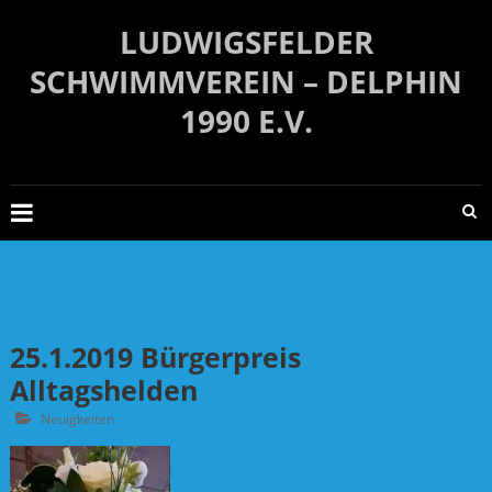
Zum
LUDWIGSFELDER
Inhalt
springen
SCHWIMMVEREIN – DELPHIN
1990 E.V.
25.1.2019 Bürgerpreis
Alltagshelden
Neuigkeiten