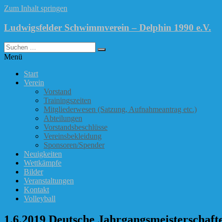
Zum Inhalt springen
Ludwigsfelder Schwimmverein – Delphin 1990 e.V.
Menü
Start
Verein
Vorstand
Trainingszeiten
Mitgliederwesen (Satzung, Aufnahmeantrag etc.)
Abteilungen
Vorstandsbeschlüsse
Vereinsbekleidung
Sponsoren/Spender
Neuigkeiten
Wettkämpfe
Bilder
Veranstaltungen
Kontakt
Volleyball
1.6.2019 Deutsche Jahrgangsmeisterschafte