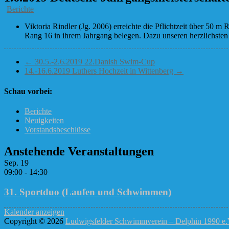
Berichte
Viktoria Rindler (Jg. 2006) erreichte die Pflichtzeit über 50 m
Rang 16 in ihrem Jahrgang belegen. Dazu unseren herzlichste
←
30.5.-2.6.2019 22.Danish Swim-Cup
14.-16.6.2019 Luthers Hochzeit in Wittenberg
→
Schau vorbei:
Berichte
Neuigkeiten
Vorstandsbeschlüsse
Anstehende Veranstaltungen
Sep.
19
09:00
-
14:30
31. Sportduo (Laufen und Schwimmen)
Kalender anzeigen
Copyright © 2026
Ludwigsfelder Schwimmverein – Delphin 1990 e.