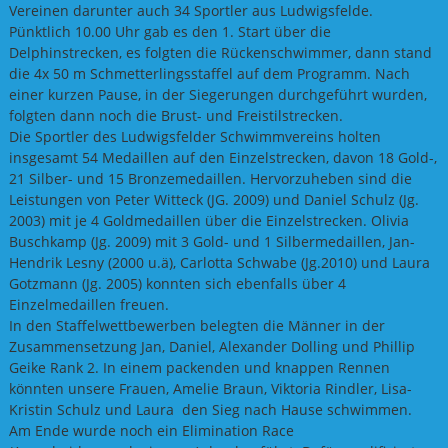
Vereinen darunter auch 34 Sportler aus Ludwigsfelde.
Pünktlich 10.00 Uhr gab es den 1. Start über die
Delphinstrecken, es folgten die Rückenschwimmer, dann stand
die 4x 50 m Schmetterlingsstaffel auf dem Programm. Nach
einer kurzen Pause, in der Siegerungen durchgeführt wurden,
folgten dann noch die Brust- und Freistilstrecken.
Die Sportler des Ludwigsfelder Schwimmvereins holten
insgesamt 54 Medaillen auf den Einzelstrecken, davon 18 Gold-,
21 Silber- und 15 Bronzemedaillen. Hervorzuheben sind die
Leistungen von Peter Witteck (JG. 2009) und Daniel Schulz (Jg.
2003) mit je 4 Goldmedaillen über die Einzelstrecken. Olivia
Buschkamp (Jg. 2009) mit 3 Gold- und 1 Silbermedaillen, Jan-
Hendrik Lesny (2000 u.ä), Carlotta Schwabe (Jg.2010) und Laura
Gotzmann (Jg. 2005) konnten sich ebenfalls über 4
Einzelmedaillen freuen.
In den Staffelwettbewerben belegten die Männer in der
Zusammensetzung Jan, Daniel, Alexander Dolling und Phillip
Geike Rank 2. In einem packenden und knappen Rennen
könnten unsere Frauen, Amelie Braun, Viktoria Rindler, Lisa-
Kristin Schulz und Laura den Sieg nach Hause schwimmen.
Am Ende wurde noch ein Elimination Race