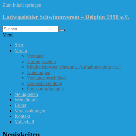
Zum Inhalt springen
Ludwigsfelder Schwimmverein – Delphin 1990 e.V.
Menü
Start
Verein
Vorstand
Trainingszeiten
Mitgliederwesen (Satzung, Aufnahmeantrag etc.)
Abteilungen
Vorstandsbeschlüsse
Vereinsbekleidung
Sponsoren/Spender
Neuigkeiten
Wettkämpfe
Bilder
Veranstaltungen
Kontakt
Volleyball
Neuigkeiten