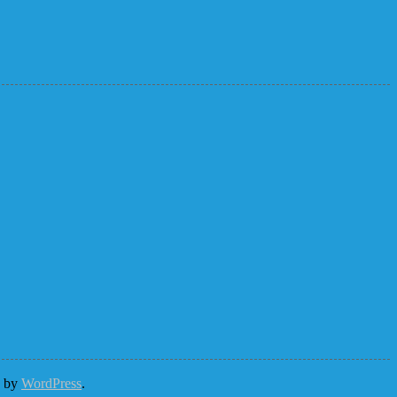
d by
WordPress
.