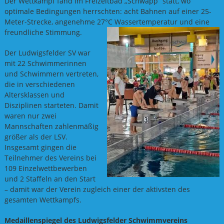
Der Wettkampf fand im Freizeitbad „Schwapp“ statt, wo
optimale Bedingungen herrschten: acht Bahnen auf einer 25-
Meter-Strecke, angenehme 27°C Wassertemperatur und eine
freundliche Stimmung
.
Der Ludwigsfelder SV war
mit 22 Schwimmerinnen
und Schwimmern vertreten,
die in verschiedenen
Altersklassen und
Disziplinen starteten. Damit
waren nur zwei
Mannschaften zahlenmäßig
größer als der LSV.
Insgesamt gingen die
Teilnehmer des Vereins bei
109 Einzelwettbewerben
und 2 Staffeln an den Start
– damit war der Verein zugleich einer der aktivsten des
gesamten Wettkampfs.
Medaillenspiegel des Ludwigsfelder Schwimmvereins