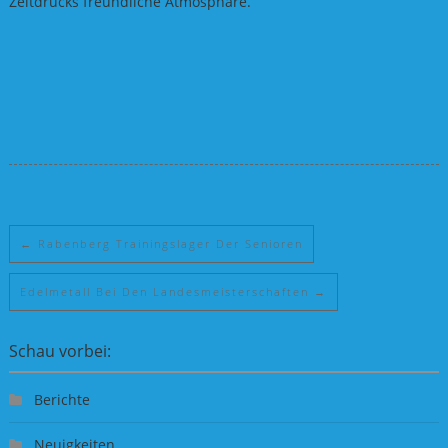
Zeitdrucks freundliche Atmosphäre.
←
Rabenberg Trainingslager Der Senioren
Edelmetall Bei Den Landesmeisterschaften
→
Schau vorbei:
Berichte
Neuigkeiten