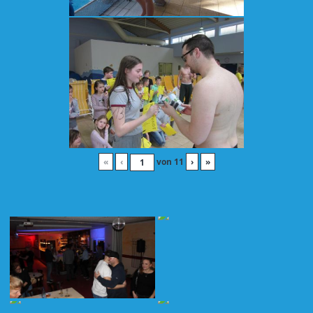
«
‹
von
11
›
»