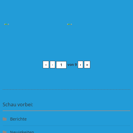
«
‹
von
9
›
»
Schau vorbei:
Berichte
Neuigkeiten