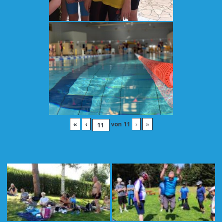
«
‹
von
11
›
»