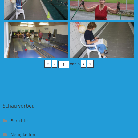
«
‹
von
3
›
»
Schau vorbei:
Berichte
Neuigkeiten