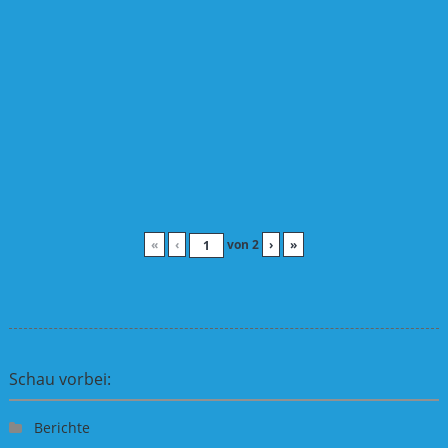
«
‹
von
2
›
»
Schau vorbei:
Berichte