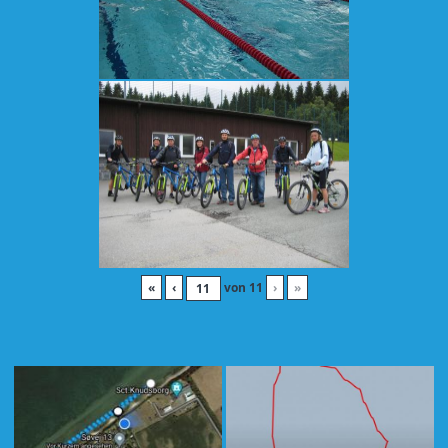
«
‹
von
11
›
»