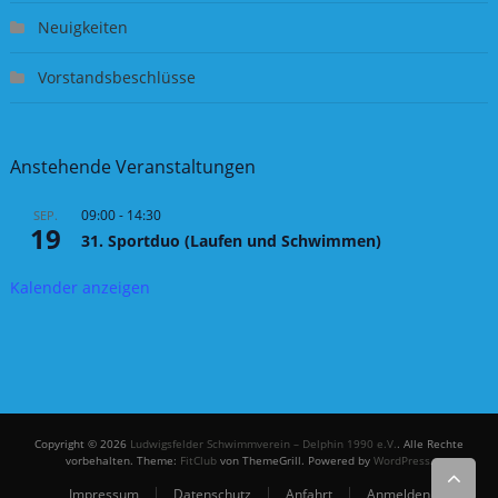
Neuigkeiten
Vorstandsbeschlüsse
Anstehende Veranstaltungen
09:00
-
14:30
SEP.
19
31. Sportduo (Laufen und Schwimmen)
Kalender anzeigen
Copyright © 2026
Ludwigsfelder Schwimmverein – Delphin 1990 e.V.
. Alle Rechte
vorbehalten. Theme:
FitClub
von ThemeGrill. Powered by
WordPress
.
Impressum
Datenschutz
Anfahrt
Anmelden