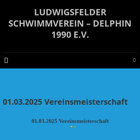
Zum
LUDWIGSFELDER
Inhalt
springen
SCHWIMMVEREIN – DELPHIN
1990 E.V.
01.03.2025 Vereinsmeisterschaft
01.03.2025 Vereinsmeisterschaft