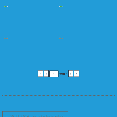
«
‹
von
4
›
»
←
30.11.2024 Herbstschwimmfest