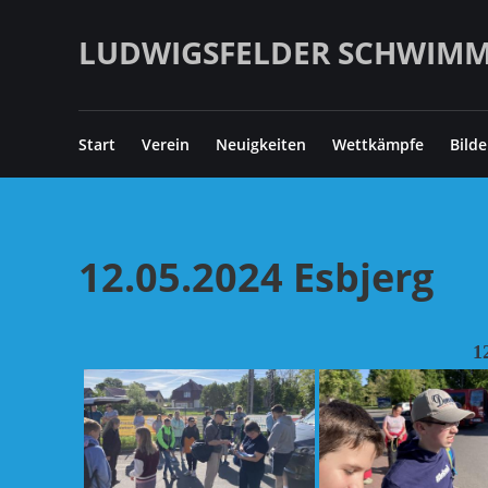
Zum
Inhalt
LUDWIGSFELDER SCHWIMMVE
springen
Start
Verein
Neuigkeiten
Wettkämpfe
Bilde
12.05.2024 Esbjerg
1