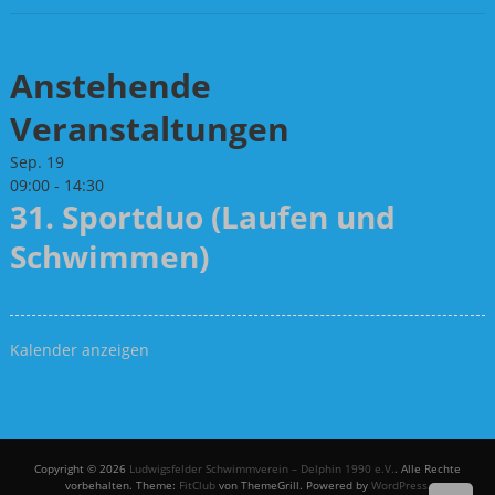
Anstehende
Veranstaltungen
Sep.
19
09:00
-
14:30
31. Sportduo (Laufen und
Schwimmen)
Kalender anzeigen
Copyright © 2026
Ludwigsfelder Schwimmverein – Delphin 1990 e.V.
. Alle Rechte
vorbehalten. Theme:
FitClub
von ThemeGrill. Powered by
WordPress
.